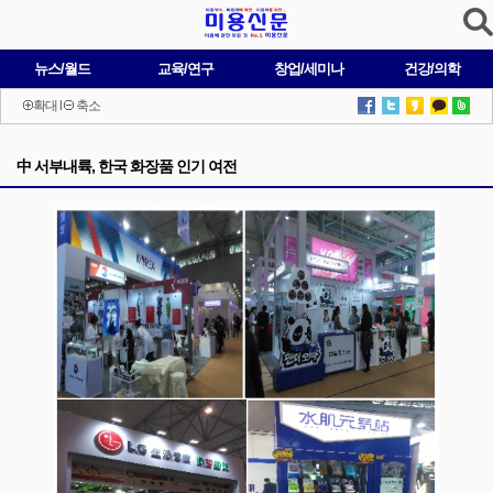
뉴스/월드
교육/연구
창업/세미나
건강/의학
확대
l
축소
中 서부내륙, 한국 화장품 인기 여전