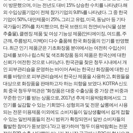
이 방문했으며, 이는 전년도 대비 15% 상승한 수치를 나타냈다.해
외 수입상품기업이 전체 참가기업의 9.8%를 나타냈다. 그 중 한국
기업이 50%, 대만제품이 25%, 그리고 유럽, 미국, 동남아 등 기타
국가들이 25%를 차지했으며, 한국 브랜드의 천연비누(식물 성분
추출물), 클렌징 제품 및 여성 기능성 제품(안티에이징, 여드름, 주
근깨, 주름방지, 미백)이 다수 출품해 한국 화장품의 인기를 반영했
다. 최근 인기 제품군은 기초화장품 분야에서는 여전히 수입산이
강세를 보이나 립스틱 및 색조화장품 등의 제품은 한국산에 대한
신뢰가 여전한 것으로 나타났다. 한국관을 찾은 청두 시내에서 개
인 피부관리숍을 운영하는 바이어 A씨는 한국산 화장품에 대한 신
뢰를 바탕으로 피부관리숍에서 한국산 제품을 사용하고, 회원들을
대상으로 화장품을 판매하고자 하는 의향을 보였다. KOTRA 신도
희 중국 청두무역관은 “화장품은 대중 수출상품 중 가장 큰 비중과
꾸준한 인기를 받는 상품으로, 2017년 추계 미용박람회에서도 그
인기를 실감할 수 있는 기회였다. 성형외과 및 전문 살롱에서 사용
되는 전문 미용제품 이외에도 소비자들이 일상생활에서 쉽게 접할
수 있는 일반제품들의 전시 범위가 확장되면서 일반 소비자들의
활발한 참여가 돋보였다.”라고 평가하며 “청두 미용박람회는 전문