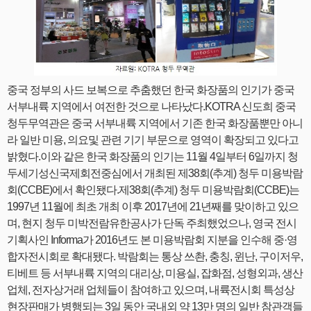
중국 정부의 사드 보복으로 추춤했던 한국 화장품의 인기가 중국
서부내륙 지역에서 여전한 것으로 나타났다.KOTRA 신도희 중국
청두무역관은 중국 서부내륙 지역에서 기존 한국 화장품뿐만 아니
라 일반 미용, 의요및 관련 기기 부문으로 영역이 확장되고 있다고
밝혔다.이와 같은 한국 화장품의 인기는 11월 4일부터 6일까지 청
두세기성신국제회전중심에서 개최된 제38회(추계) 청두 미용박람
회(CCBE)에서 확인됐다.제38회(추계) 청두 미용박람회(CCBE)는
1997년 11월에 최초 개최 이후 2017년에 21년째를 맞이하고 있으
며, 현지 청두 미박전람유한공사가 단독 주최했었으나, 영국 전시
기획사인 Informa가 2016년도 본 미용박람회 지분을 인수해 중·영
합자전시회로 확대됐다. 박람회는 통상 쓰촨, 충칭, 윈난, 구이저우,
티베트 등 서부내륙 지역의 대리상, 미용실, 잡화점, 성형외과, 생산
업체, 전자상거래 업체들이 참여하고 있으며, 내륙전시회 특성상
현장판매가 병행되는 3일 동안 국내외 약 13만 명의 일반 참관객들