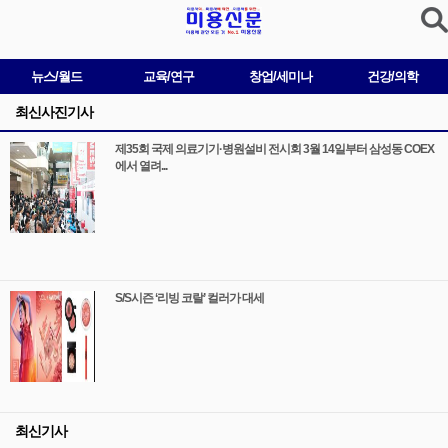
뉴스/월드
교육/연구
창업/세미나
건강/의학
최신사진기사
제35회 국제 의료기기·병원설비 전시회 3월 14일부터 삼성동 COEX
에서 열려...
S/S시즌 ‘리빙 코랄’ 컬러가 대세
최신기사