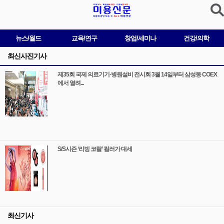
뉴스/월드
교육/연구
창업/세미나
건강/의학
최신사진기사
제35회 국제 의료기기·병원설비 전시회 3월 14일부터 삼성동 COEX
에서 열려...
S/S시즌 ‘리빙 코랄’ 컬러가 대세
최신기사