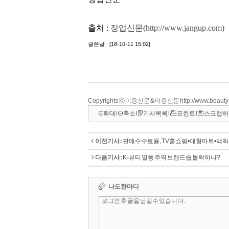
Copyrights ⓒ 미용신문 & 미용신문 http://www.beau
확대
l
축소
l
기사목록
l
프린트
l
스크랩하
이전기사 :
판매수수료율, TV홈쇼핑•대형마트•백화
다음기사 :
K-뷰티 열풍 주역 브랜드숍 몰락하나?