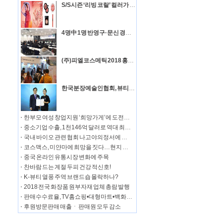
S/S시즌 ‘리빙 코랄’ 컬러가 대세
4명中 1명 반영구·문신 경험…문신용 염료 안전관리 필요
(주)피엘코스메틱 2018 홍콩 코스모프로프 박람회에서 또 한 번 많은 주목
한국분장예술인협회, 뷰티소상공인 기능경진대회&인터내셔널 뷰티아트페어
한부모 여성 창업지원 ‘희망가게’에 도전하세요!
중소기업 수출, 1천146억 달러로 역대 최대 기록 달성
국내 바이오 관련 협회 나고야의정서에 공동 대응
코스맥스, 미얀마에 희망을 짓다…현지 초등학교 건립
중국 온라인 유통시장 변화에 주목
찬바람 드는 계절 두피 건강 적신호!
K-뷰티 열풍 주역 브랜드숍 몰락하나?
2018 전국 화장품 원부자재 업체 총람 발행
판매수수료율, TV홈쇼핑•대형마트•백화점•온라인몰 순으로 높아
후원방문판매 매출ㆍ 판매원 모두 감소