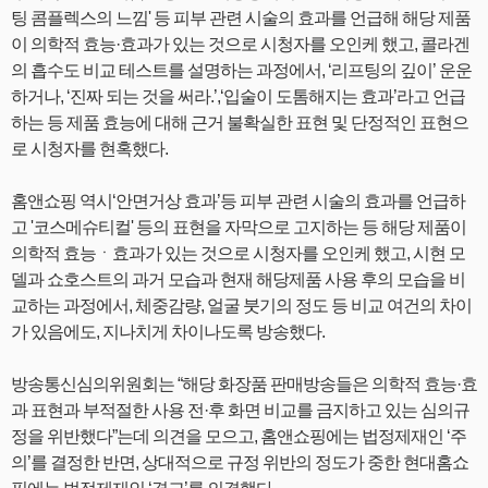
팅 콤플렉스의 느낌' 등 피부 관련 시술의 효과를 언급해 해당 제품
이 의학적 효능·효과가 있는 것으로 시청자를 오인케 했고, 콜라겐
의 흡수도 비교 테스트를 설명하는 과정에서, ‘리프팅의 깊이’ 운운
하거나, ‘진짜 되는 것을 써라.’,‘입술이 도톰해지는 효과’라고 언급
하는 등 제품 효능에 대해 근거 불확실한 표현 및 단정적인 표현으
로 시청자를 현혹했다.
홈앤쇼핑 역시‘안면거상 효과’등 피부 관련 시술의 효과를 언급하
고 '코스메슈티컬' 등의 표현을 자막으로 고지하는 등 해당 제품이
의학적 효능ㆍ효과가 있는 것으로 시청자를 오인케 했고, 시현 모
델과 쇼호스트의 과거 모습과 현재 해당제품 사용 후의 모습을 비
교하는 과정에서, 체중감량, 얼굴 붓기의 정도 등 비교 여건의 차이
가 있음에도, 지나치게 차이나도록 방송했다.
방송통신심의위원회는 “해당 화장품 판매방송들은 의학적 효능·효
과 표현과 부적절한 사용 전·후 화면 비교를 금지하고 있는 심의규
정을 위반했다”는데 의견을 모으고, 홈앤쇼핑에는 법정제재인 ‘주
의’를 결정한 반면, 상대적으로 규정 위반의 정도가 중한 현대홈쇼