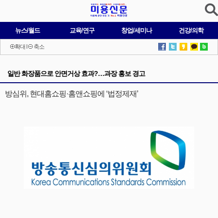
뉴스/월드
교육/연구
창업/세미나
건강/의학
확대
l
축소
일반 화장품으로 안면거상 효과?…과장 홍보 경고
방심위, 현대홈쇼핑·홈앤쇼핑에 ‘법정제재’