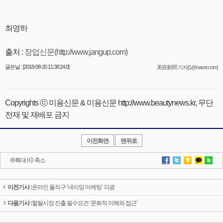
최영하
출처 :
장업신문(http://www.jangup.com)
글쓴날 : [2018-08-20 11:38:24.0]
美容新聞 기자[1@naver.com]
Copyrights ⓒ 미용신문 & 미용신문 http://www.beautynews.kr, 무단
전재 및 재배포 금지
이전화면
맨위로
확대
l
축소
이전기사 :
온라인 돌직구 ‘네이밍 마케팅’ 각광
다음기사 :
할랄시장 진출 필수요건 ‘문화적 이해와 접근’