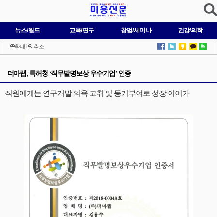
뉴스/월드
교육/연구
창업/세미나
건강/의학
확대
l
축소
더마랩, 특허청 ‘직무발명보상 우수기업’ 인증
직원에게는 연구개발 의욕 고취 및 동기부여로 성장 이어가