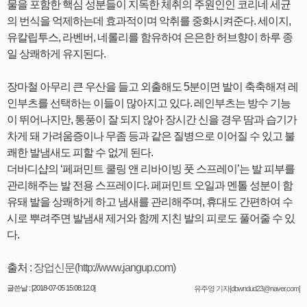
물을 포함한 핵심 성분들이 지독한 체취의 주원인인 코리네 세균
의 번식을 억제하는데 효과적이며 악취를 중화시켜준다. 세이지,
유칼립투스, 라벤버, 네롤리를 함유하여 은은한 허브향이 하루 종
일 상쾌하게 유지된다.
장마철 아무리 큰 우산을 들고 외출해도 5분이면 발이 축축해져 레
인부츠를 선택하는 이들이 많아지고 있다. 레인부츠는 방수 기능
이 뛰어나지만, 통풍이 잘 되지 않아 장시간 신을 경우 땀과 습기가
차게 돼 가려움증이나 무좀 등과 같은 질병으로 이어질 수 있고 불
쾌한 발냄새도 피할 수 없게 된다.
더바디샵의 ‘페퍼민트 쿨링 앤 리바이빙 풋 스프레이’는 발 피부를
관리해주는 발 전용 스프레이다. 페퍼민트 오일과 멘톨 성분이 함
유돼 발을 상쾌하게 하고 냄새를 관리해주며, 휴대도 간편하여 수
시로 뿌려주면 발냄새 제거와 함께 지친 발의 피로도 풀어줄 수 있
다.
출처 :
장업신문(http://www.jangup.com)
글쓴날 : [2018-07-05 15:08:12.0]
유주영 기자[dbwndud23@naver.com]