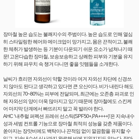
장마철 높은 습도는 불쾌지수의 주범이다. 높은 습도로 인해 열심
히 스타일링한 헤어와 메이크업이 망가지고, 몸은 끈적이고, 불쾌
한 체취가 발생하는 등 기분이 다운되기 쉬운 요소가 넘쳐나기 때
문! 고온다습한 장마철, 보송보송하고 상쾌한 피부와 기분을 유지
하기 위해 파우치 속 챙겨 다니면 좋을 잇템들을 소개한다.
날씨가 흐리면 자외선이 약할 것이라 여겨 자외선 차단에 신경쓰
지 않아도 된다고 생각하고 있다면 큰 오산이다. 비가 내린다 해도
자외선의 70~80%는 피부에 전달되며, 최근에는 오존층 파괴로 인
해 자외선의 양이 더욱 많아지고 있기 때문에 장마철에도 스킨케
어 마지막 단계에서 빠뜨리지 말고 꼭 발라야 한다.
AHC ‘내추럴 퍼펙션 프레쉬 선스틱(SPF50+,PA++++)’은 지속내수
성과 세범 컨트롤 기능으로 장마철 최적의 성능을 갖춘 제품이다.
쏟아지는 장맛비에도 백탁이나 끈적임 없이 깔끔함을 유지할 수
있고, 지속내수성 심사까지 완료해 비에 지워지지도 않는다. 장마