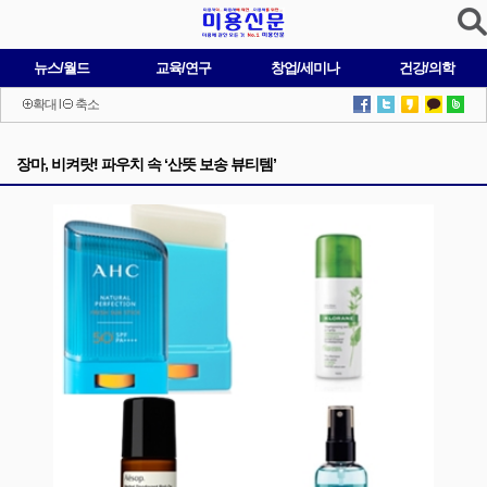
뉴스/월드
교육/연구
창업/세미나
건강/의학
확대
l
축소
장마, 비켜랏! 파우치 속 ‘산뜻 보송 뷰티템’