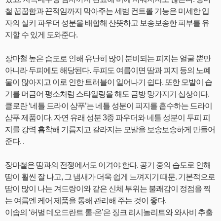
철 꿉꿉함과 끈적임까지 막아주는 세범 컨트롤 기능은 미세한 입
자의 실키 파우더 성분을 배합해 산뜻하고 보송보송한 피부를 유
지할 수 있게 도와준다.
장마철 높은 습도로 인해 유난히 많이 분비되는 피지는 얼굴 뿐만
아니라 두피에도 해당된다. 두피도 여름이면 땀과 피지 등의 노폐
물이 많아지고 이로 인한 트러블이 일어나기 쉽다. 또한 모발이 습
기를 머금어 평소처럼 스타일링을 해도 금방 망가지기 십상이다.
클로란 ‘네틀 드라이 샴푸’는 네틀 성분이 피지를 흡수하는 드라이
샴푸 제품이다. 자연 유래 성분 3종 파우더와 네틀 성분이 두피 피
지를 강력 흡착해 기름지고 갈라지는 모발을 보송보송하게 만들어
준다. .
장마철은 땀과의 전쟁에서도 이겨야 한다. 공기 중의 습도로 인해
땀이 훨씬 잘 나고, 그 냄새가 더욱 쉽게 느껴지기 때문. 기본적으로
땀이 많이 나는 겨드랑이와 같은 신체 부위는 불쾌감이 정점을 찍
는 여름엔 케어 제품을 통해 관리해 주는 것이 좋다.
이솝의 ‘허벌 데오드란트 롤-온’은 징크 리시놀리트와 와사비 추출